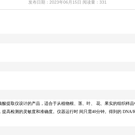
发布日期：2023年06月15日 阅读量：
331
核酸提取仪设计的产品，适合于从植物根、茎、叶、
花、果实的
组织
样品
，提高检测的灵敏度和准确度。仪器运行时
间只需
40
分钟。得到的
DNA/