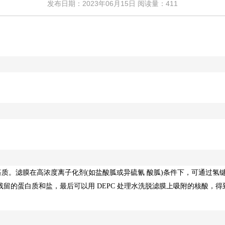
发布日期：2023年06月15日 阅读量：
411
基质。滤膜在高浓度离子化剂
(
如盐酸胍或异硫氰
酸胍
)
条件下，可通过氢
残留的蛋白质和盐，最后可以用
DEPC
处理水洗脱滤膜上吸附的核酸，得