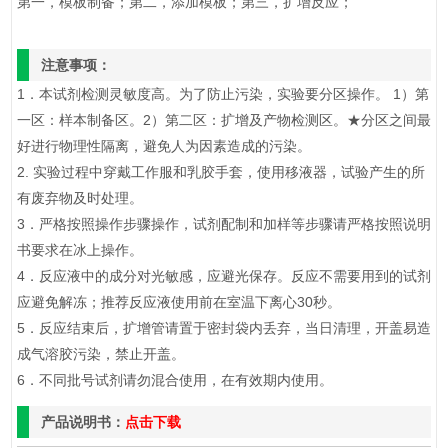
第一，模板制备；第二，添加模板；第三，扩增反应；
注意事项：
1．本试剂检测灵敏度高。为了防止污染，实验要分区操作。 1）第
一区：样本制备区。2）第二区：扩增及产物检测区。★分区之间最
好进行物理性隔离，避免人为因素造成的污染。
2. 实验过程中穿戴工作服和乳胶手套，使用移液器，试验产生的所
有废弃物及时处理。
3．严格按照操作步骤操作，试剂配制和加样等步骤请严格按照说明
书要求在冰上操作。
4．反应液中的成分对光敏感，应避光保存。反应不需要用到的试剂
应避免解冻；推荐反应液使用前在室温下离心30秒。
5．反应结束后，扩增管请置于密封袋内丢弃，当日清理，开盖易造
成气溶胶污染，禁止开盖。
6．不同批号试剂请勿混合使用，在有效期内使用。
产品说明书：
点击下载